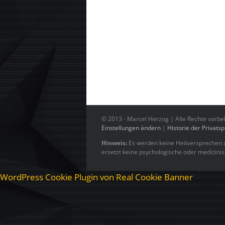
© 2013 -
Marcel Herzog | Alle Rechte vorbe
Einstellungen ändern
|
Historie der Privats
Hinweis:
Es werden keine Heilversprechen a
ersetzt keine psychologische oder medizini
WordPress Cookie Plugin von Real Cookie Banner