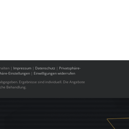
halten |
Impressum
|
Datenschutz
|
Privatsphäre-
phäre-Einstellungen
|
Einwilligungen widerrufen
bgegeben. Ergebnisse sind individuell. Die Angebote
sche Behandlung.