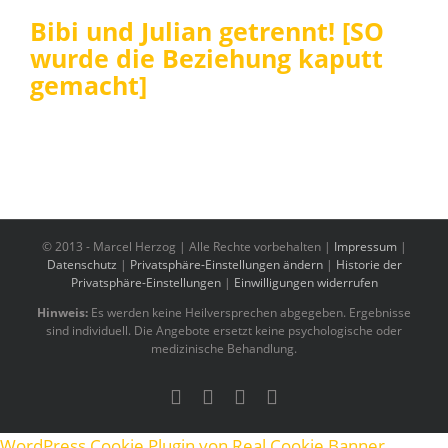
Bibi und Julian getrennt! [SO
wurde die Beziehung kaputt
gemacht]
© 2013 -
Marcel Herzog | Alle Rechte vorbehalten |
Impressum
|
Datenschutz
|
Privatsphäre-Einstellungen ändern
|
Historie der
Privatsphäre-Einstellungen
|
Einwilligungen widerrufen
Hinweis:
Es werden keine Heilversprechen abgegeben. Ergebnisse
sind individuell. Die Angebote ersetzt keine psychologische oder
medizinische Behandlung.
YouTube
Benutzerdefiniert
Instagram
Tiktok
WordPress Cookie Plugin von Real Cookie Banner