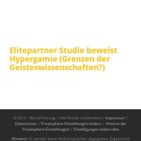
Elitepartner Studie beweist
Hypergamie (Grenzen der
Geisteswissenschaften?)
© 2013 -
Marcel Herzog | Alle Rechte vorbehalten |
Impressum
|
Datenschutz
|
Privatsphäre-Einstellungen ändern
|
Historie der
Privatsphäre-Einstellungen
|
Einwilligungen widerrufen
Hinweis:
Es werden keine Heilversprechen abgegeben. Ergebnisse