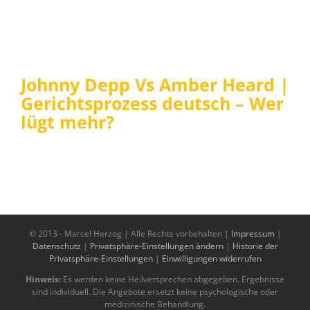
Johnny Depp Vs Amber Heard |
Gerichtsprozess deutsch – Wer
lügt mehr?
© 2013 -
Marcel Herzog | Alle Rechte vorbehalten |
Impressum
|
Datenschutz
|
Privatsphäre-Einstellungen ändern
|
Historie der
Privatsphäre-Einstellungen
|
Einwilligungen widerrufen
Hinweis:
Es werden keine Heilversprechen abgegeben. Ergebnisse
sind individuell. Die Angebote ersetzt keine psychologische oder
medizinische Behandlung.