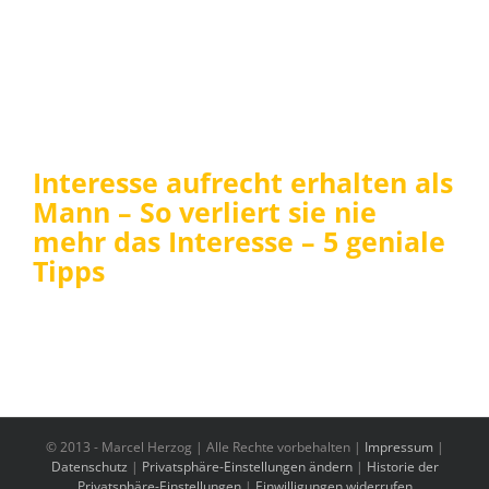
Interesse aufrecht erhalten als
Mann – So verliert sie nie
mehr das Interesse – 5 geniale
Tipps
© 2013 -
Marcel Herzog | Alle Rechte vorbehalten |
Impressum
|
Datenschutz
|
Privatsphäre-Einstellungen ändern
|
Historie der
Privatsphäre-Einstellungen
|
Einwilligungen widerrufen