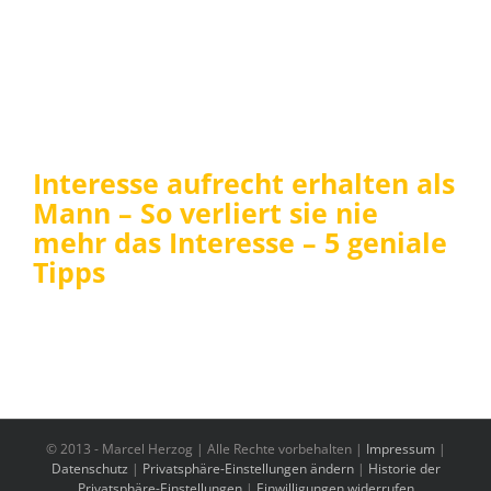
Interesse aufrecht erhalten als
Mann – So verliert sie nie
mehr das Interesse – 5 geniale
Tipps
© 2013 -
Marcel Herzog | Alle Rechte vorbehalten |
Impressum
|
Datenschutz
|
Privatsphäre-Einstellungen ändern
|
Historie der
Privatsphäre-Einstellungen
|
Einwilligungen widerrufen