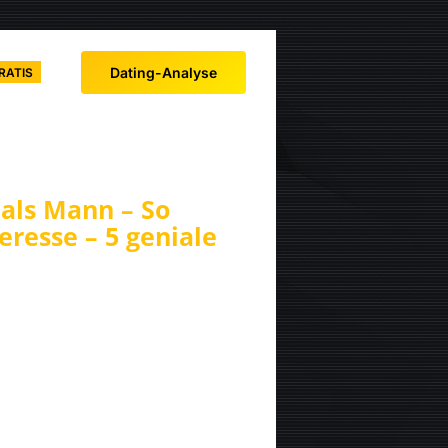
Dating-Analyse
RATIS
 als Mann – So
teresse – 5 geniale