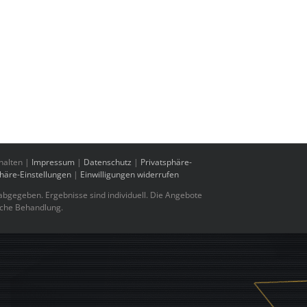
halten |
Impressum
|
Datenschutz
|
Privatsphäre-
phäre-Einstellungen
|
Einwilligungen widerrufen
bgegeben. Ergebnisse sind individuell. Die Angebote
sche Behandlung.