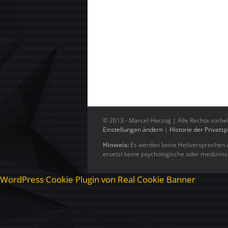
© 2013 -
Marcel Herzog | Alle Rechte vorbe
Einstellungen ändern
|
Historie der Privats
Hinweis:
Es werden keine Heilversprechen a
ersetzt keine psychologische oder medizini
WordPress Cookie Plugin von Real Cookie Banner