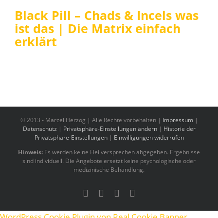
Black Pill – Chads & Incels was
ist das | Die Matrix einfach
erklärt
© 2013 -
Marcel Herzog | Alle Rechte vorbehalten |
Impressum
|
Datenschutz
|
Privatsphäre-Einstellungen ändern
|
Historie der
Privatsphäre-Einstellungen
|
Einwilligungen widerrufen
Hinweis:
Es werden keine Heilversprechen abgegeben. Ergebnisse
sind individuell. Die Angebote ersetzt keine psychologische oder
medizinische Behandlung.
YouTube
Benutzerdefiniert
Instagram
Tiktok
WordPress Cookie Plugin von Real Cookie Banner