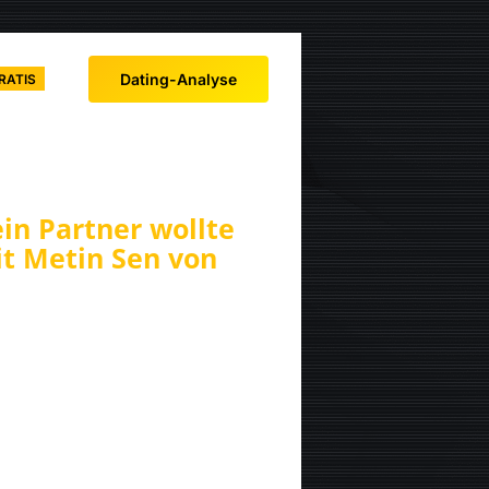
Dating-Analyse
RATIS
in Partner wollte
it Metin Sen von