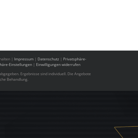
halten |
Impressum
|
Datenschutz
|
Privatsphäre-
phäre-Einstellungen
|
Einwilligungen widerrufen
bgegeben. Ergebnisse sind individuell. Die Angebote
sche Behandlung.