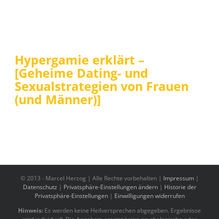
Hypergamie erklärt –
[Geheime Dating- und
Sexualstrategien von Frauen
(und Männer)]
© 2013 -
Marcel Herzog | Alle Rechte vorbehalten |
Impressum
|
Datenschutz
|
Privatsphäre-Einstellungen ändern
|
Historie der
Privatsphäre-Einstellungen
|
Einwilligungen widerrufen
Hinweis:
Es werden keine Heilversprechen abgegeben. Ergebnisse