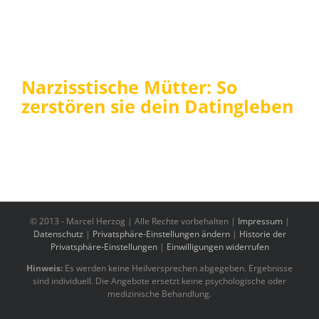
Narzisstische Mütter: So
zerstören sie dein Datingleben
© 2013 -
Marcel Herzog | Alle Rechte vorbehalten |
Impressum
|
Datenschutz
|
Privatsphäre-Einstellungen ändern
|
Historie der
Privatsphäre-Einstellungen
|
Einwilligungen widerrufen
Hinweis:
Es werden keine Heilversprechen abgegeben. Ergebnisse
sind individuell. Die Angebote ersetzt keine psychologische oder
medizinische Behandlung.