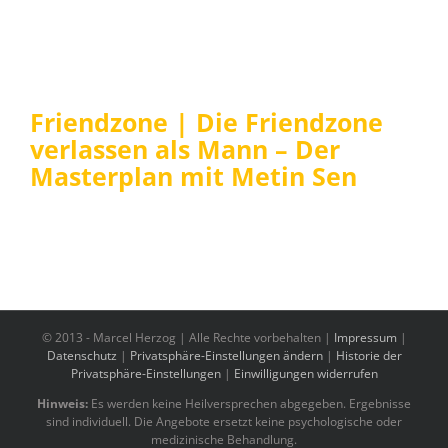
Friendzone | Die Friendzone
verlassen als Mann – Der
Masterplan mit Metin Sen
© 2013 -
Marcel Herzog | Alle Rechte vorbehalten |
Impressum
|
Datenschutz
|
Privatsphäre-Einstellungen ändern
|
Historie der
Privatsphäre-Einstellungen
|
Einwilligungen widerrufen
Hinweis:
Es werden keine Heilversprechen abgegeben. Ergebnisse
sind individuell. Die Angebote ersetzt keine psychologische oder
medizinische Behandlung.