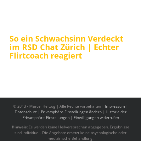
So ein Schwachsinn Verdeckt
im RSD Chat Zürich | Echter
Flirtcoach reagiert
© 2013 -
Marcel Herzog | Alle Rechte vorbehalten |
Impressum
|
Datenschutz
|
Privatsphäre-Einstellungen ändern
|
Historie der
Privatsphäre-Einstellungen
|
Einwilligungen widerrufen
Hinweis:
Es werden keine Heilversprechen abgegeben. Ergebnisse
sind individuell. Die Angebote ersetzt keine psychologische oder
medizinische Behandlung.