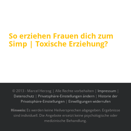
So erziehen Frauen dich zum
Simp | Toxische Erziehung?
© 2013 -
Marcel Herzog | Alle Rechte vorbehalten |
Impressum
|
Datenschutz
|
Privatsphäre-Einstellungen ändern
|
Historie der
Privatsphäre-Einstellungen
|
Einwilligungen widerrufen
Hinweis:
Es werden keine Heilversprechen abgegeben. Ergebnisse
sind individuell. Die Angebote ersetzt keine psychologische oder
medizinische Behandlung.