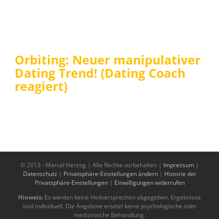
Orbiting: Neuer manipulativer
Dating Trend! (Dating Coach
reagiert)
© 2013 -
Marcel Herzog | Alle Rechte vorbehalten |
Impressum
|
Datenschutz
|
Privatsphäre-Einstellungen ändern
|
Historie der
Privatsphäre-Einstellungen
|
Einwilligungen widerrufen
Hinweis:
Es werden keine Heilversprechen abgegeben. Ergebnisse
sind individuell. Die Angebote ersetzt keine psychologische oder
medizinische Behandlung.