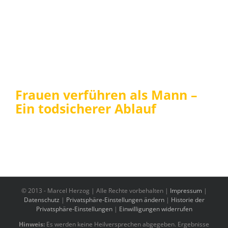
Frauen verführen als Mann –
Ein todsicherer Ablauf
© 2013 -
Marcel Herzog | Alle Rechte vorbehalten |
Impressum
|
Datenschutz
|
Privatsphäre-Einstellungen ändern
|
Historie der
Privatsphäre-Einstellungen
|
Einwilligungen widerrufen
Hinweis:
Es werden keine Heilversprechen abgegeben. Ergebnisse