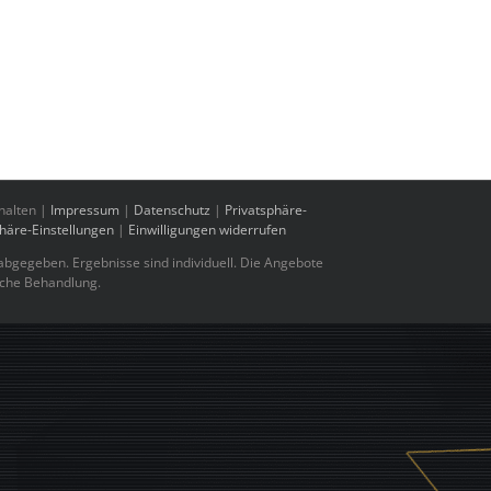
halten |
Impressum
|
Datenschutz
|
Privatsphäre-
phäre-Einstellungen
|
Einwilligungen widerrufen
bgegeben. Ergebnisse sind individuell. Die Angebote
sche Behandlung.