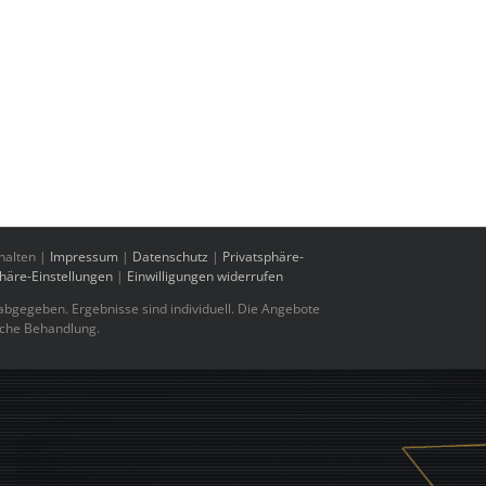
halten |
Impressum
|
Datenschutz
|
Privatsphäre-
phäre-Einstellungen
|
Einwilligungen widerrufen
bgegeben. Ergebnisse sind individuell. Die Angebote
sche Behandlung.