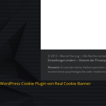
© 2013 -
Marcel Herzog | Alle Rechte vorbe
Einstellungen ändern
|
Historie der Privats
Hinweis:
Es werden keine Heilversprechen a
ersetzt keine psychologische oder medizini
WordPress Cookie Plugin von Real Cookie Banner