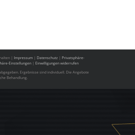
halten |
Impressum
|
Datenschutz
|
Privatsphäre-
phäre-Einstellungen
|
Einwilligungen widerrufen
bgegeben. Ergebnisse sind individuell. Die Angebote
sche Behandlung.