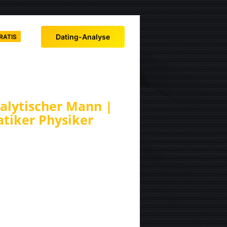
Dating-Analyse
RATIS
alytischer Mann |
atiker Physiker