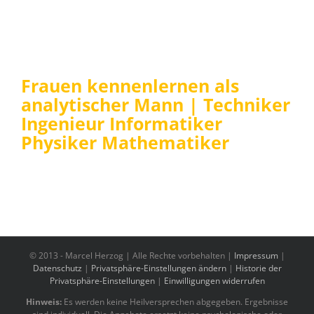
Frauen kennenlernen als
analytischer Mann | Techniker
Ingenieur Informatiker
Physiker Mathematiker
© 2013 -
Marcel Herzog | Alle Rechte vorbehalten |
Impressum
|
Datenschutz
|
Privatsphäre-Einstellungen ändern
|
Historie der
Privatsphäre-Einstellungen
|
Einwilligungen widerrufen
Hinweis:
Es werden keine Heilversprechen abgegeben. Ergebnisse