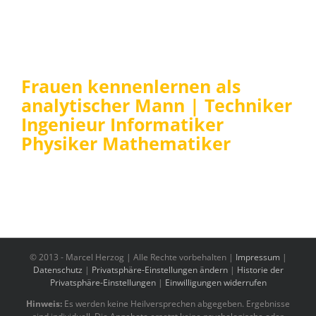
Frauen kennenlernen als
analytischer Mann | Techniker
Ingenieur Informatiker
Physiker Mathematiker
© 2013 -
Marcel Herzog | Alle Rechte vorbehalten |
Impressum
|
Datenschutz
|
Privatsphäre-Einstellungen ändern
|
Historie der
Privatsphäre-Einstellungen
|
Einwilligungen widerrufen
Hinweis:
Es werden keine Heilversprechen abgegeben. Ergebnisse