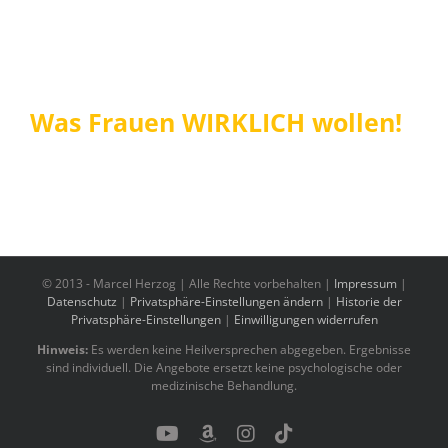
Was Frauen WIRKLICH wollen!
© 2013 -
Marcel Herzog | Alle Rechte vorbehalten |
Impressum
|
Datenschutz
|
Privatsphäre-Einstellungen ändern
|
Historie der
Privatsphäre-Einstellungen
|
Einwilligungen widerrufen
Hinweis:
Es werden keine Heilversprechen abgegeben. Ergebnisse
sind individuell. Die Angebote ersetzt keine psychologische oder
medizinische Behandlung.
YouTube
Benutzerdefiniert
Instagram
Tiktok