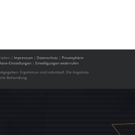
halten |
Impressum
|
Datenschutz
|
Privatsphäre-
phäre-Einstellungen
|
Einwilligungen widerrufen
bgegeben. Ergebnisse sind individuell. Die Angebote
sche Behandlung.