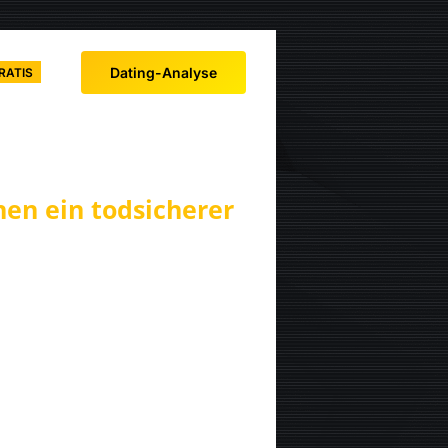
Dating-Analyse
RATIS
nen ein todsicherer