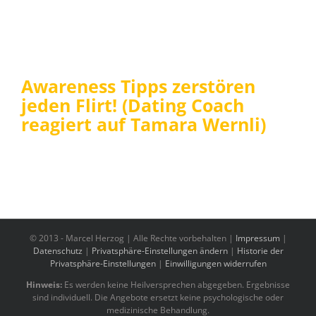
Awareness Tipps zerstören
jeden Flirt! (Dating Coach
reagiert auf Tamara Wernli)
© 2013 -
Marcel Herzog | Alle Rechte vorbehalten |
Impressum
|
Datenschutz
|
Privatsphäre-Einstellungen ändern
|
Historie der
Privatsphäre-Einstellungen
|
Einwilligungen widerrufen
Hinweis:
Es werden keine Heilversprechen abgegeben. Ergebnisse
sind individuell. Die Angebote ersetzt keine psychologische oder
medizinische Behandlung.