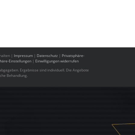
halten |
Impressum
|
Datenschutz
|
Privatsphäre-
phäre-Einstellungen
|
Einwilligungen widerrufen
bgegeben. Ergebnisse sind individuell. Die Angebote
sche Behandlung.