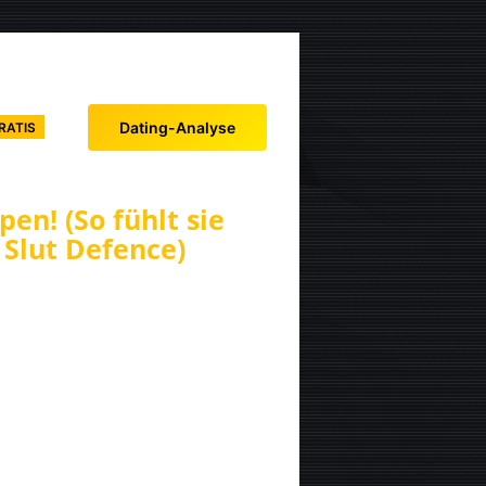
Dating-Analyse
RATIS
en! (So fühlt sie
i Slut Defence)