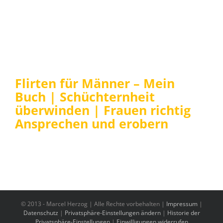
Flirten für Männer – Mein
Buch | Schüchternheit
überwinden | Frauen richtig
Ansprechen und erobern
© 2013 -
Marcel Herzog | Alle Rechte vorbehalten |
Impressum
|
Datenschutz
|
Privatsphäre-Einstellungen ändern
|
Historie der
Privatsphäre-Einstellungen
|
Einwilligungen widerrufen