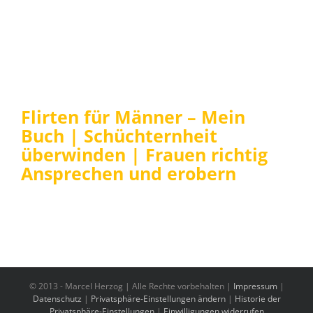
Flirten für Männer – Mein
Buch | Schüchternheit
überwinden | Frauen richtig
Ansprechen und erobern
© 2013 -
Marcel Herzog | Alle Rechte vorbehalten |
Impressum
|
Datenschutz
|
Privatsphäre-Einstellungen ändern
|
Historie der
Privatsphäre-Einstellungen
|
Einwilligungen widerrufen