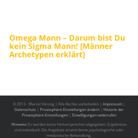
Omega Mann – Darum bist Du
kein Sigma Mann! [Männer
Archetypen erklärt]
© 2013 -
Marcel Herzog | Alle Rechte vorbehalten |
Impressum
|
Datenschutz
|
Privatsphäre-Einstellungen ändern
|
Historie der
Privatsphäre-Einstellungen
|
Einwilligungen widerrufen
Hinweis:
Es werden keine Heilversprechen abgegeben. Ergebnisse
sind individuell. Die Angebote ersetzt keine psychologische oder
medizinische Behandlung.