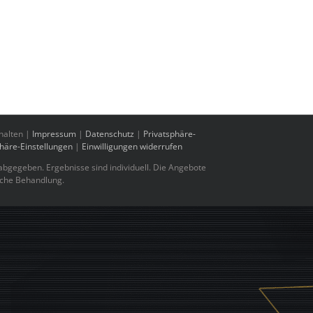
halten |
Impressum
|
Datenschutz
|
Privatsphäre-
phäre-Einstellungen
|
Einwilligungen widerrufen
bgegeben. Ergebnisse sind individuell. Die Angebote
sche Behandlung.