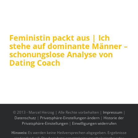
Feministin packt aus | Ich
stehe auf dominante Männer –
schonungslose Analyse von
Dating Coach
© 2013 -
Marcel Herzog | Alle Rechte vorbehalten |
Impressum
|
Datenschutz
|
Privatsphäre-Einstellungen ändern
|
Historie der
Privatsphäre-Einstellungen
|
Einwilligungen widerrufen
Hinweis:
Es werden keine Heilversprechen abgegeben. Ergebnisse