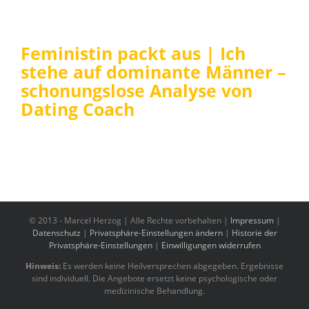
Feministin packt aus | Ich
stehe auf dominante Männer –
schonungslose Analyse von
Dating Coach
© 2013 -
Marcel Herzog | Alle Rechte vorbehalten |
Impressum
|
Datenschutz
|
Privatsphäre-Einstellungen ändern
|
Historie der
Privatsphäre-Einstellungen
|
Einwilligungen widerrufen
Hinweis:
Es werden keine Heilversprechen abgegeben. Ergebnisse
sind individuell. Die Angebote ersetzt keine psychologische oder
medizinische Behandlung.