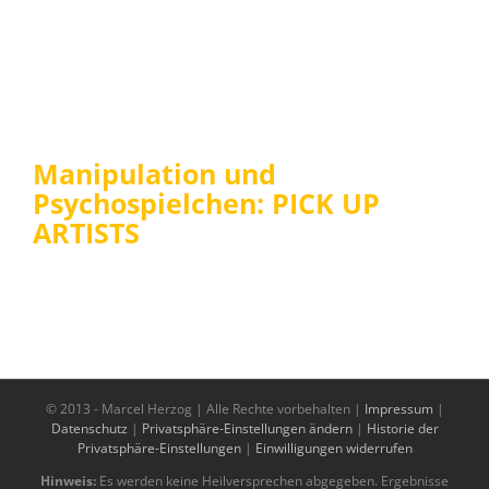
Manipulation und
Psychospielchen: PICK UP
ARTISTS
© 2013 -
Marcel Herzog | Alle Rechte vorbehalten |
Impressum
|
Datenschutz
|
Privatsphäre-Einstellungen ändern
|
Historie der
Privatsphäre-Einstellungen
|
Einwilligungen widerrufen
Hinweis:
Es werden keine Heilversprechen abgegeben. Ergebnisse