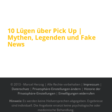
10 Lügen über Pick Up |
Mythen, Legenden und Fake
News
© 2013 -
Marcel Herzog | Alle Rechte vorbehalten |
Impressum
|
Datenschutz
|
Privatsphäre-Einstellungen ändern
|
Historie der
Privatsphäre-Einstellungen
|
Einwilligungen widerrufen
Hinweis:
Es werden keine Heilversprechen abgegeben. Ergebnisse
sind individuell. Die Angebote ersetzt keine psychologische oder
medizinische Behandlung.