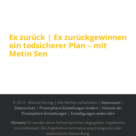
Ex zurück | Ex zurückgewinnen
ein todsicherer Plan – mit
Metin Sen
© 2013 -
Marcel Herzog | Alle Rechte vorbehalten |
Impressum
|
Datenschutz
|
Privatsphäre-Einstellungen ändern
|
Historie der
Privatsphäre-Einstellungen
|
Einwilligungen widerrufen
Hinweis:
Es werden keine Heilversprechen abgegeben. Ergebnisse
sind individuell. Die Angebote ersetzt keine psychologische oder
medizinische Behandlung.