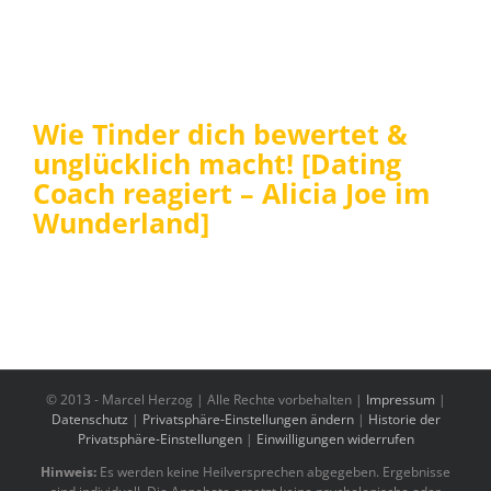
Wie Tinder dich bewertet &
unglücklich macht! [Dating
Coach reagiert – Alicia Joe im
Wunderland]
© 2013 -
Marcel Herzog | Alle Rechte vorbehalten |
Impressum
|
Datenschutz
|
Privatsphäre-Einstellungen ändern
|
Historie der
Privatsphäre-Einstellungen
|
Einwilligungen widerrufen
Hinweis:
Es werden keine Heilversprechen abgegeben. Ergebnisse