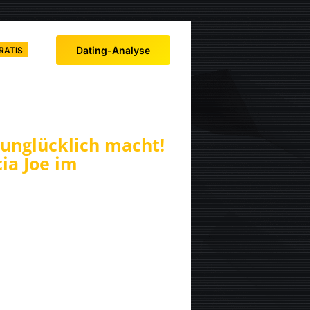
Dating-Analyse
RATIS
 unglücklich macht!
cia Joe im