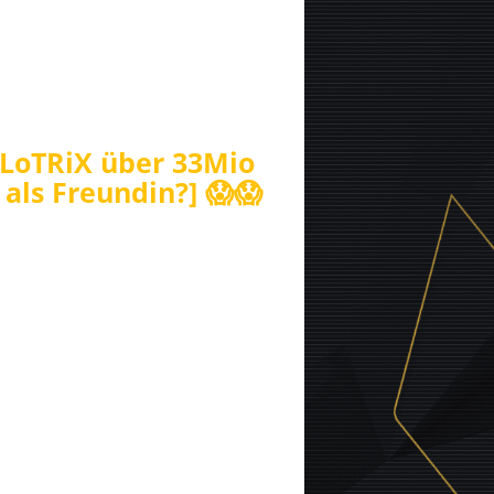
ELoTRiX über 33Mio
 als Freundin?] 😱😱