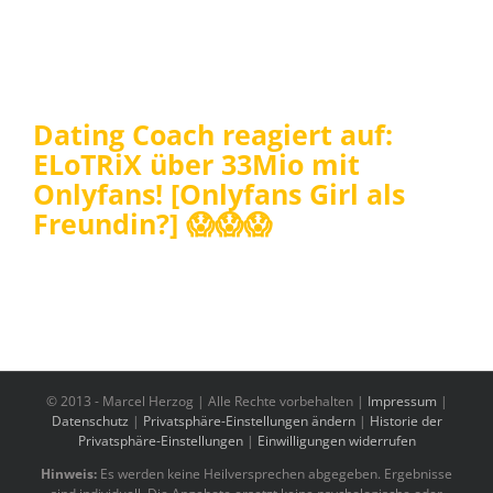
Dating Coach reagiert auf:
ELoTRiX über 33Mio mit
Onlyfans! [Onlyfans Girl als
Freundin?] 😱😱😱
© 2013 -
Marcel Herzog | Alle Rechte vorbehalten |
Impressum
|
Datenschutz
|
Privatsphäre-Einstellungen ändern
|
Historie der
Privatsphäre-Einstellungen
|
Einwilligungen widerrufen
Hinweis:
Es werden keine Heilversprechen abgegeben. Ergebnisse