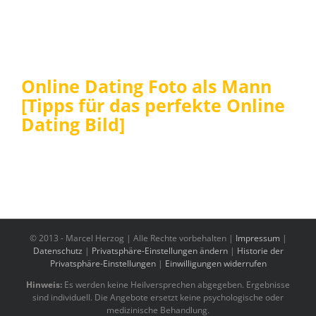
Online Dating Foto als Mann
[Tipps für das perfekte Online
Dating Bild]
© 2013 -
Marcel Herzog | Alle Rechte vorbehalten |
Impressum
|
Datenschutz
|
Privatsphäre-Einstellungen ändern
|
Historie der
Privatsphäre-Einstellungen
|
Einwilligungen widerrufen
Hinweis:
Es werden keine Heilversprechen abgegeben. Ergebnisse
sind individuell. Die Angebote ersetzt keine psychologische oder
medizinische Behandlung.