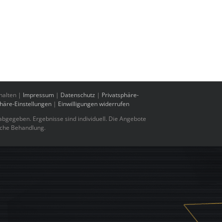
halten |
Impressum
|
Datenschutz
|
Privatsphäre-
phäre-Einstellungen
|
Einwilligungen widerrufen
bgegeben. Ergebnisse sind individuell. Die Angebote
sche Behandlung.