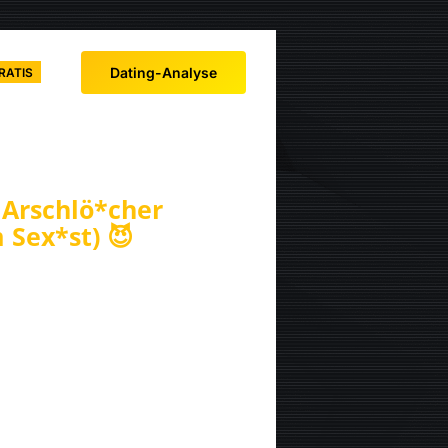
Dating-Analyse
RATIS
Arschlö*cher
m Sex*st) 😈