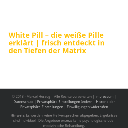
White Pill – die weiße Pille
erklärt | frisch entdeckt in
den Tiefen der Matrix
© 2013 -
Marcel Herzog | Alle Rechte vorbehalten |
Impressum
|
Datenschutz
|
Privatsphäre-Einstellungen ändern
|
Historie der
Privatsphäre-Einstellungen
|
Einwilligungen widerrufen
Hinweis:
Es werden keine Heilversprechen abgegeben. Ergebnisse
sind individuell. Die Angebote ersetzt keine psychologische oder
medizinische Behandlung.