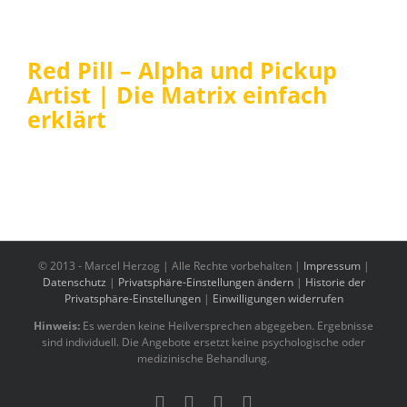
Red Pill – Alpha und Pickup
Artist | Die Matrix einfach
erklärt
© 2013 -
Marcel Herzog | Alle Rechte vorbehalten |
Impressum
|
Datenschutz
|
Privatsphäre-Einstellungen ändern
|
Historie der
Privatsphäre-Einstellungen
|
Einwilligungen widerrufen
Hinweis:
Es werden keine Heilversprechen abgegeben. Ergebnisse
sind individuell. Die Angebote ersetzt keine psychologische oder
medizinische Behandlung.
YouTube
Benutzerdefiniert
Instagram
Tiktok