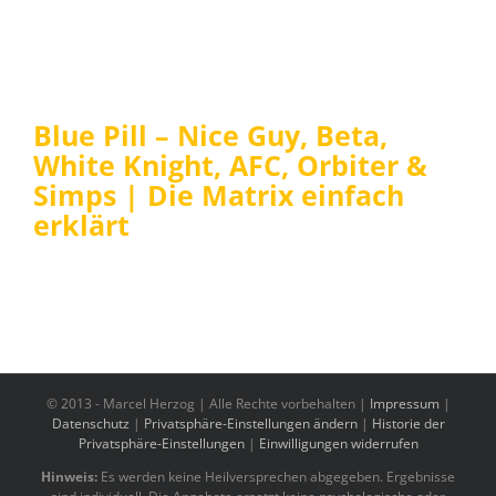
Blue Pill – Nice Guy, Beta,
White Knight, AFC, Orbiter &
Simps | Die Matrix einfach
erklärt
© 2013 -
Marcel Herzog | Alle Rechte vorbehalten |
Impressum
|
Datenschutz
|
Privatsphäre-Einstellungen ändern
|
Historie der
Privatsphäre-Einstellungen
|
Einwilligungen widerrufen
Hinweis:
Es werden keine Heilversprechen abgegeben. Ergebnisse