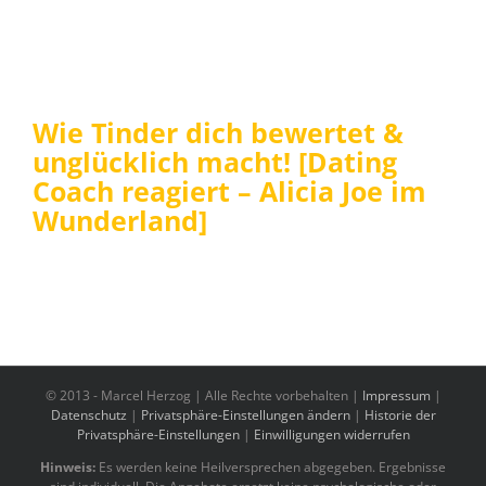
Wie Tinder dich bewertet &
unglücklich macht! [Dating
Coach reagiert – Alicia Joe im
Wunderland]
© 2013 -
Marcel Herzog | Alle Rechte vorbehalten |
Impressum
|
Datenschutz
|
Privatsphäre-Einstellungen ändern
|
Historie der
Privatsphäre-Einstellungen
|
Einwilligungen widerrufen
Hinweis:
Es werden keine Heilversprechen abgegeben. Ergebnisse