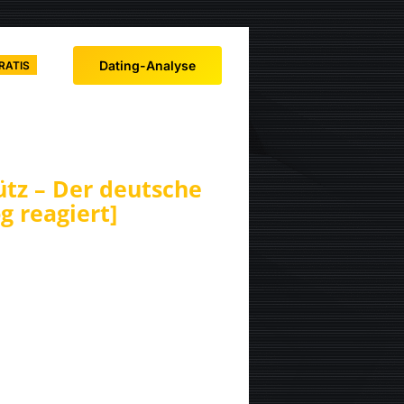
Dating-Analyse
RATIS
ütz – Der deutsche
g reagiert]