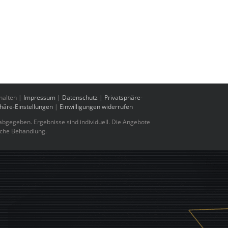
halten |
Impressum
|
Datenschutz
|
Privatsphäre-
phäre-Einstellungen
|
Einwilligungen widerrufen
bgegeben. Ergebnisse sind individuell. Die Angebote
sche Behandlung.