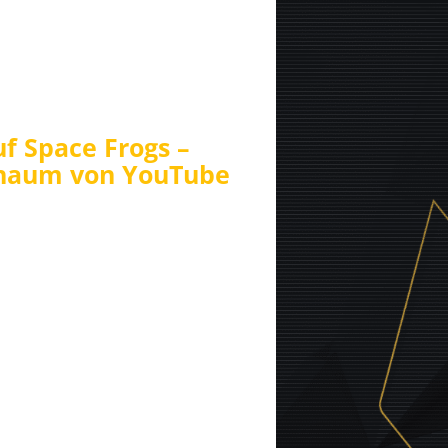
uf Space Frogs –
chaum von YouTube