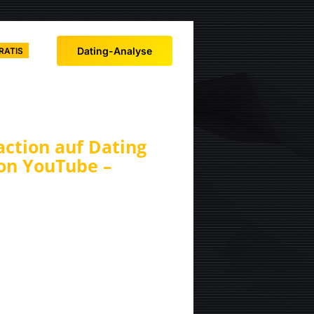
Dating-Analyse
RATIS
ction auf Dating
on YouTube –