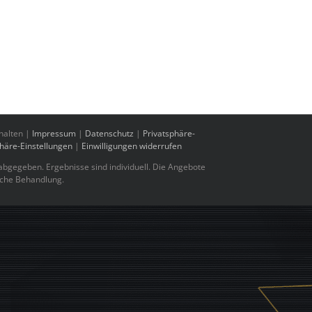
halten |
Impressum
|
Datenschutz
|
Privatsphäre-
phäre-Einstellungen
|
Einwilligungen widerrufen
bgegeben. Ergebnisse sind individuell. Die Angebote
sche Behandlung.