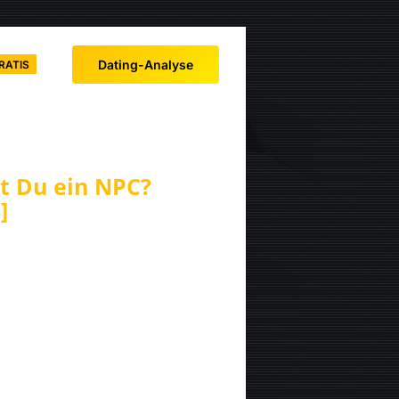
Dating-Analyse
RATIS
st Du ein NPC?
]