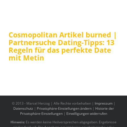
Cosmopolitan Artikel burned |
Partnersuche Dating-Tipps: 13
Regeln für das perfekte Date
mit Metin
© 2013 -
Marcel Herzog | Alle Rechte vorbehalten |
Impressum
|
Datenschutz
|
Privatsphäre-Einstellungen ändern
|
Historie der
Privatsphäre-Einstellungen
|
Einwilligungen widerrufen
Hinweis:
Es werden keine Heilversprechen abgegeben. Ergebnisse