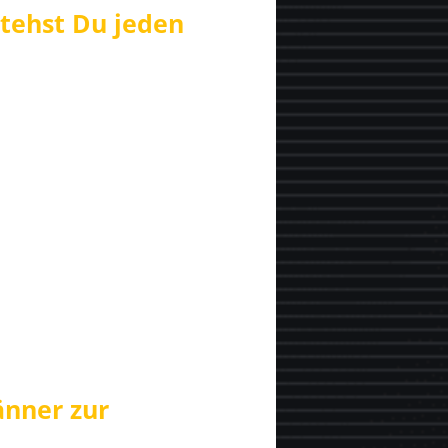
stehst Du jeden
änner zur