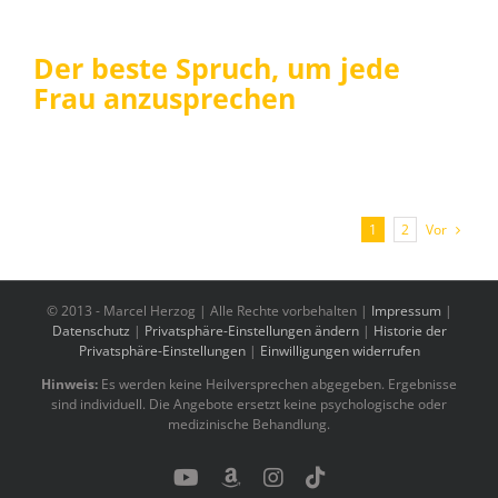
Der beste Spruch, um jede
Frau anzusprechen
Vor
1
2
© 2013 -
Marcel Herzog | Alle Rechte vorbehalten |
Impressum
|
Datenschutz
|
Privatsphäre-Einstellungen ändern
|
Historie der
Privatsphäre-Einstellungen
|
Einwilligungen widerrufen
Hinweis:
Es werden keine Heilversprechen abgegeben. Ergebnisse
sind individuell. Die Angebote ersetzt keine psychologische oder
medizinische Behandlung.
YouTube
Benutzerdefiniert
Instagram
Tiktok