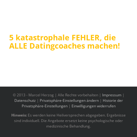
5 katastrophale FEHLER, die
ALLE Datingcoaches machen!
© 2013 -
Marcel Herzog | Alle Rechte vorbehalten |
Impressum
|
Datenschutz
|
Privatsphäre-Einstellungen ändern
|
Historie der
Privatsphäre-Einstellungen
|
Einwilligungen widerrufen
Hinweis:
Es werden keine Heilversprechen abgegeben. Ergebnisse
sind individuell. Die Angebote ersetzt keine psychologische oder
medizinische Behandlung.